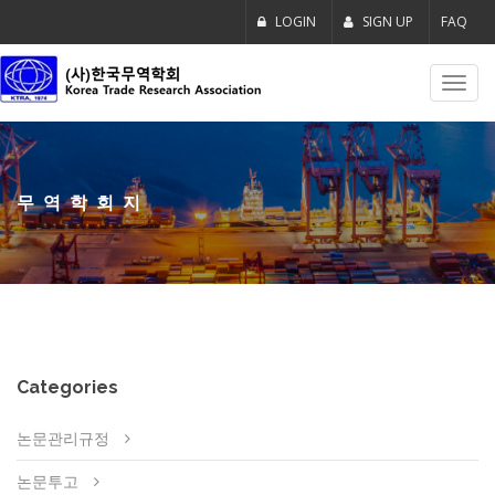
LOGIN
SIGN UP
FAQ
Toggl
navig
무역학회지
Categories
논문관리규정
논문투고