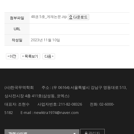
48권 5호_게재논문.zip
첨부파일
URL
작성일
2023년 11월 10일
(사)한국무역학회 주소 : (우 06164) 서울특별시 강남구 영동대로 513,
상사전시장 4층 411호(삼성동, 코엑스)
대표자: 조현수 사업자번호: 211-82-08326 전화: 02-6000-
5182 E-mail : newktra1974@naver.com
관리자
관련사이트