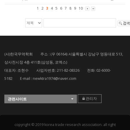
1
2
3
4
5
6
7
8
9
10
(사)한국무역학회 주소 : (우 06164) 서울특별시 강남구 영동대로 513,
상사전시장 4층 411호(삼성동, 코엑스)
대표자: 조현수 사업자번호: 211-82-08326 전화: 02-6000-
5182 E-mail : newktra1974@naver.com
관리자
관련사이트
copyright © 2019 korea trade research association. all right