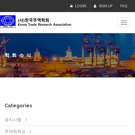
LOGIN
SIGN UP
FAQ
Toggl
navig
학회소식
Categories
공지사항
무역학회보