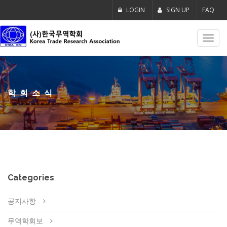
LOGIN
SIGN UP
FAQ
Toggl
navig
학회소식
Categories
공지사항
무역학회보