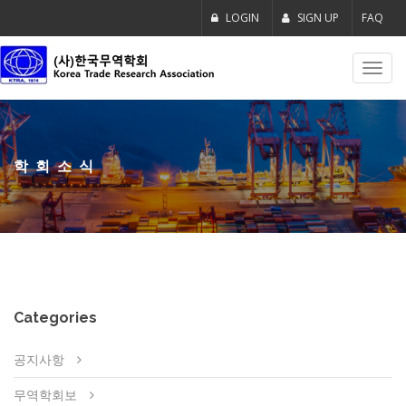
LOGIN
SIGN UP
FAQ
Toggl
navig
학회소식
Categories
공지사항
무역학회보