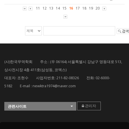
11
12
13
14
15
16
17
18
19
20
(사)한국무역학회 주소 : (우 06164) 서울특별시 강남구 영동대로 513,
상사전시장 4층 411호(삼성동, 코엑스)
대표자: 조현수 사업자번호: 211-82-08326 전화: 02-6000-
5182 E-mail : newktra1974@naver.com
관리자
관련사이트