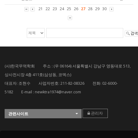
21
22
23
24
25
26
27
28
29
30
(사)한국무역학회 주소 : (우 06164) 서울특별시 강남구 영동대로 513,
상사전시장 4층 411호(삼성동, 코엑스)
대표자: 조현수 사업자번호: 211-82-08326 전화: 02-6000-
5182 E-mail : newktra1974@naver.com
관리자
관련사이트