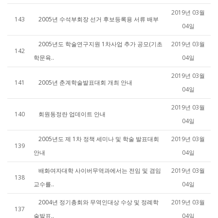
2019년 03월
143
2005년 수석부회장 선거 후보등록용 서류 배부
04일
2005년도 학술연구지원 1차사업 추가 공모(기초
2019년 03월
142
학문육..
04일
2019년 03월
141
2005년 춘계학술발표대회 개최 안내
04일
2019년 03월
140
회원동정란 업데이트 안내
04일
2005년도 제 1차 정책 세미나 및 학술 발표대회
2019년 03월
139
안내
04일
배화여자대학 사이버무역과에서는 전임 및 겸임
2019년 03월
138
교수를..
04일
2004년 정기총회와 무역인대상 수상 및 정례학
2019년 03월
137
술발표..
04일