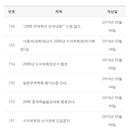
번호
제목
작성일
2019년 03월
156
"2005 무역학자 전국대회"" 신청 접수..
04일
서청석(경희대)교수 2005년 수석부회장(차기회
2019년 03월
155
장) 당..
04일
2019년 03월
154
2005년 수석부회장선거 협조
04일
2019년 03월
153
일본무역학회 참가신청 안내
04일
2019년 03월
152
2005 춘계학술발표대회 종료안내
04일
2019년 03월
151
수석부회장 선거관련 긴급공지
04일