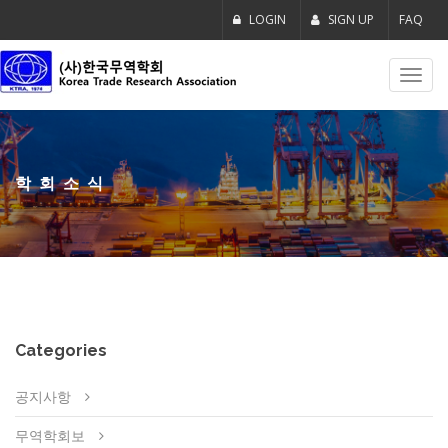
LOGIN
SIGN UP
FAQ
Toggl
navig
학회소식
Categories
공지사항
무역학회보