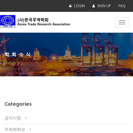
LOGIN
SIGN UP
FAQ
Toggl
navig
학회소식
Categories
공지사항
무역학회보