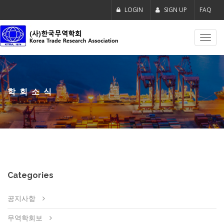
LOGIN
SIGN UP
FAQ
Toggl
navig
학회소식
Categories
공지사항
무역학회보