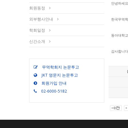
안녕하세요
회원동정
외부행사안내
한국무역학
학회일정
동아대학교
신간소개
감사합니다
무역학회지 논문투고
JKT 영문지 논문투고
회원가입 안내
02-6000-5182