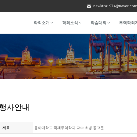
newktra1974@naver.co
학회소개
학회소식
학술대회
무역학회
행사안내
제목
동아대학교 국제무역학과 교수 초빙 공고문