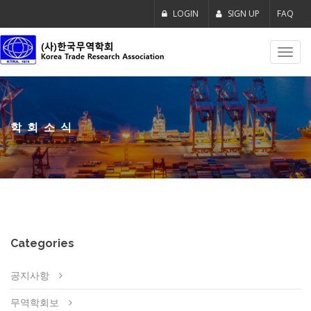
LOGIN
SIGN UP
FAQ
Toggl
navig
학회소식
Categories
공지사항
무역학회보