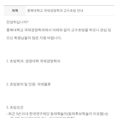
제목
충북대학교 국제경영학과 교수초빙 안내
안녕하십니까
?
충북대학교 국제경영학과에서 아래와 같이 교수초빙을 하오니 관심 있
으신 회원님들의 많은 지원 바랍니다
.
1.
초빙학과
:
경영대학 국제경영학과
2.
초빙분야 및 인원
:
국제물류
3.
초빙요건
-
최근
3
년 이내 한국연구재단 등재학술지
(
등재후보학술지 미포함
)
논