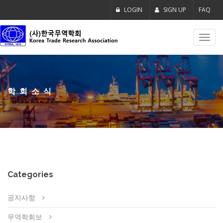
LOGIN
SIGN UP
FAQ
Toggl
navig
학회소식
Categories
공지사항
무역학회보