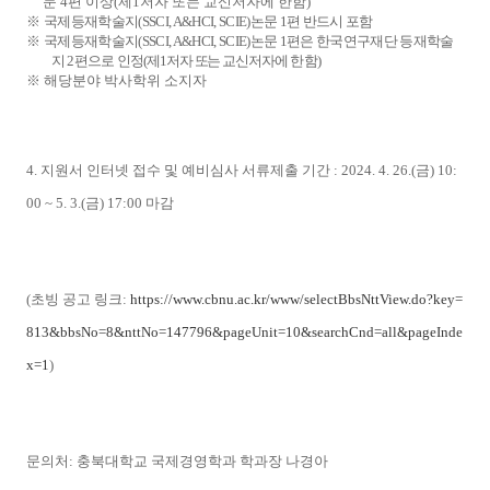
문
4
편 이상
(
제
1
저자 또는 교신저자에 한함
)
※
국제등재학술지
(SSCI, A&HCI, SCIE)
논문
1
편 반드시 포함
※
국제등재학술지
(SSCI, A&HCI, SCIE)
논문
1
편은 한국연구재단 등재학술
지
2
편으로
인정
(
제
1
저자 또는 교신저자에
한함
)
※
해당분야 박사학위 소지자
4.
지원서 인터넷 접수 및 예비심사 서류제출 기간
: 2024. 4. 26.(
금
) 10:
00 ~ 5. 3.(
금
) 17:00
마감
(
초빙 공고 링크
:
https://www.cbnu.ac.kr/www/selectBbsNttView.do?key=
813&bbsNo=8&nttNo=147796&pageUnit=10&searchCnd=all&pageInde
x=1
)
문의처
:
충북대학교 국제경영학과 학과장 나경아