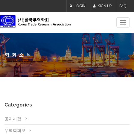
LOGIN
SIGN UP
FAQ
Toggl
navig
학회소식
Categories
공지사항
무역학회보