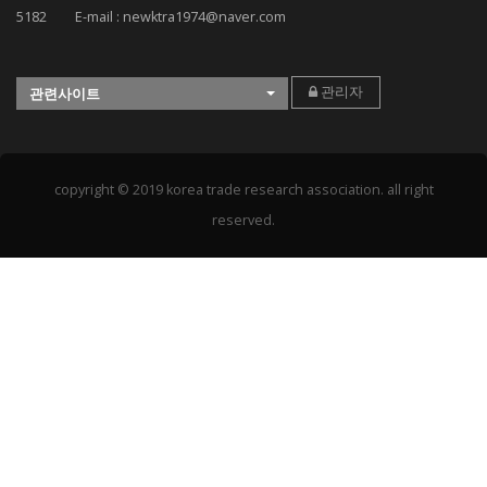
5182 E-mail : newktra1974@naver.com
관리자
관련사이트
copyright © 2019 korea trade research association. all right
reserved.