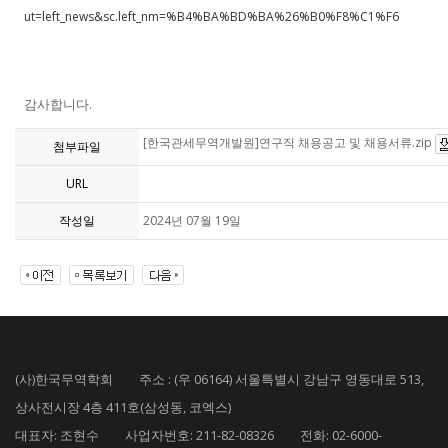
ut=left_news&sc.left_nm=%B4%BA%BD%BA%26%B0%F8%C1%F6
감사합니다.
[한국관세무역개발원]연구직 채용공고 및 채용서류.zip
첨부파일
URL
작성일
2024년 07월 19일
(사)한국무역학회 주소 : (우 06164) 서울특별시 강남구 영동대로 513,
상사전시장 4층 411호(삼성동, 코엑스)
대표자: 조현수 사업자번호: 211-82-08326 전화: 02-6000-