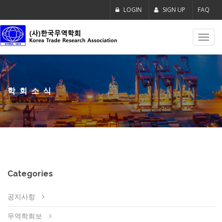
LOGIN
SIGN UP
FAQ
Toggl
navig
학회소식
Categories
공지사항
무역학회보