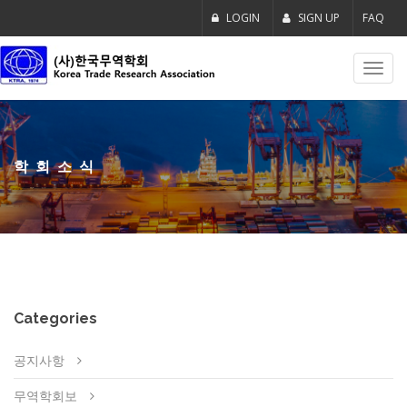
LOGIN
SIGN UP
FAQ
Toggl
navig
학회소식
Categories
공지사항
무역학회보