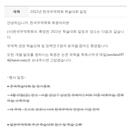
제목
2022년 한국무역학회 학술대회 일정
안녕하십니까. 한국무역학회 회원여러분
(사)한국무역학회의 확정된 2022년 학술대회 일정과 장소는 다음과 같습니
다.
무역학 관련 학술단체 및 정책연구원의 분과별 참여도 환영합니다.
또한 개별 발표를 원하시는 회원은 논문 제목을 학회사무국 메일(
newktra197
4@naver.com
)로 보내주시면 고맙겠습니다.
<행사 일정>
● 춘계학술대회 및 정기총회
- 4
월 22일(금), 장소 : 서울 강남구 삼성동 트레이드타워 51층 대회의실, 중회
의실, 소회의실
- 대 주제 : 포스트 코로나 시대 한국무역의 전망과 기업 전략
● 일본무역학회 주관 학술대회 참가 및 학술 교류