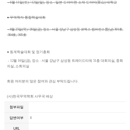
- 6월 11일(토) / 12일(일), 장소 : 일본 도야마현 소재 도야마(富山) 대학교
● 무역학자 통합학술대회
-
8월 25일(목) / 26일(금), 장소 : 서울 강남구 삼성동 코엑스 컴퍼런스룸(남) 301호,
304호, 305호
● 동계학술대회 및 정기총회
-
12월 16일(금), 장소 : 서울 강남구 삼성동 트레이드타워 51층 대회의실, 중회
의실, 소회의실
회원 여러분의 많은 참여와 관심 부탁드립니다.
(사)한국무역학회 사무국 배상
첨부파일
답변여부
X
URL