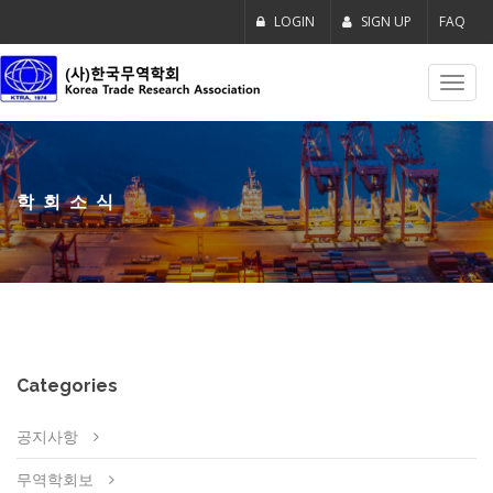
LOGIN
SIGN UP
FAQ
Toggl
navig
학회소식
Categories
공지사항
무역학회보