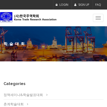
LOGIN
SIGN UP
FAQ
Toggl
navig
학술대회
Categories
정책세미나&학술발표대회
춘계학술대회