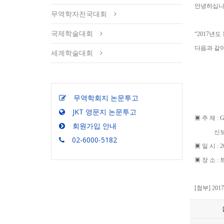
안녕하십니
무역학자전국대회
국제학술대회
“2017년
다음과 같이
세계학술대회
- 다
무역학회지 논문투고
JKT 영문지 논문투고
▣ 주 제 : 
회원가입 안내
신보호무역
02-6000-5182
▣ 일 시 : 2
▣ 장 소 
[첨부] 2