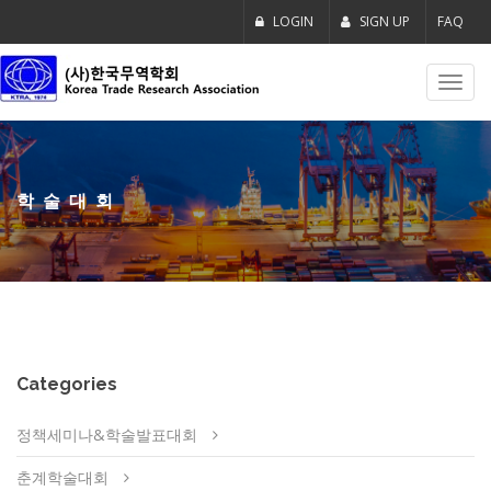
LOGIN
SIGN UP
FAQ
Toggl
navig
학술대회
Categories
정책세미나&학술발표대회
춘계학술대회