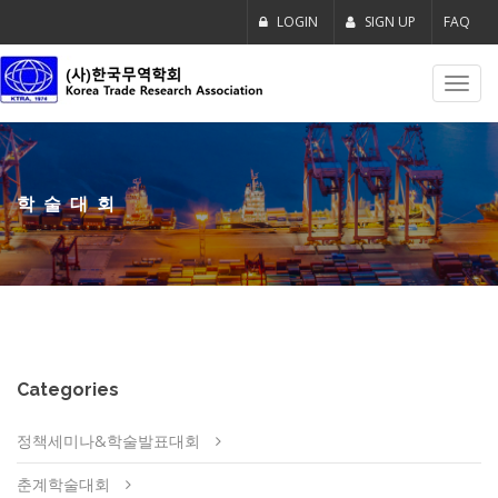
LOGIN
SIGN UP
FAQ
Toggl
navig
학술대회
Categories
정책세미나&학술발표대회
춘계학술대회