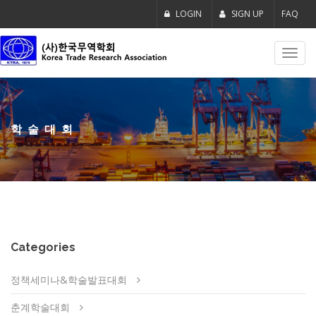
LOGIN
SIGN UP
FAQ
Toggl
navig
학술대회
Categories
정책세미나&학술발표대회
춘계학술대회