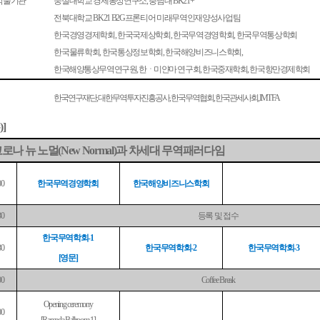
 학술기관
숭실대학교 경제통상연구소
충남대
,
BK21+
전북대학교
프론티어 미래무역인재양성사업팀
BK21 B2G
한국경영경제학회
한국국제상학회
한국무역경영학회
한국무역통상학회
,
,
,
한국물류학회
한국통상정보학회
한국해양비즈니스학회
,
,
,
한국해양통상무역연구원
한
ㆍ
미얀마 연구회
한국중재학회
한국항만경제학회
,
,
,
한국연구재단
대한무역투자진흥공사
한국무역협회
한국관세사회
,
,
,
, IMT FA
)]
코로나 뉴 노멀
과 차세대 무역패러다임
(New Normal)
한국무역경영학회
한국해양비즈니스학회
00
등록 및 접수
30
한국무역학회
-1
한국무역학회
한국무역학회
30
-2
-3
영문
[
]
00
Coffee Break
Opening ceremony
00