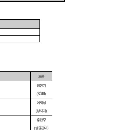
토론
정현기
(KOBI)
이재성
상지대
(
)
홍란주
성균관대
(
)