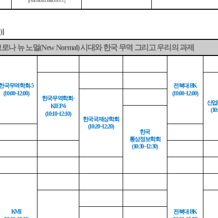
[Ramada Ballroom 1]
)]
코로나 뉴 노멀
시대와 한국 무역 그리고 우리의 과제
(New Normal)
한국무역학회
전북대
-5
BK
(10:00~12:00)
(10:00~12:00)
한국무역학회
·
산업
KIEP-6
(10
(10:10~12:10)
한국
국제상학회
(10:20~12:20)
한국
통상정보학회
(10:30~12:30)
전북대
KMI
BK