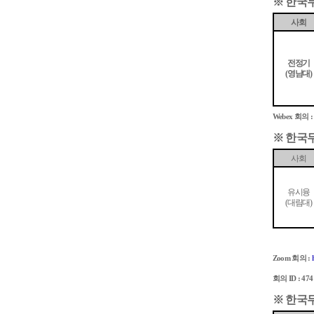
※
한국
사회
전정기
영남대
(
)
회의
Webex
※
한국
사회
유시융
대림대
(
)
회의
Zoom
:
회의
ID : 474
※
한국