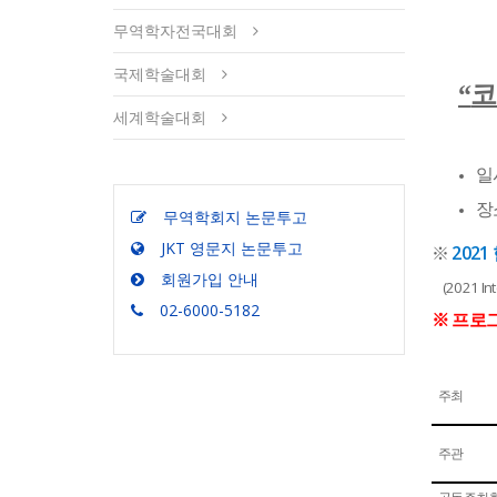
무역학자전국대회
국제학술대회
코
“
세계학술대회
일
장
무역학회지 논문투고
JKT 영문지 논문투고
※
2
02
회원가입 안내
(2021 In
02-6000-5182
※ 프로
주최
주관