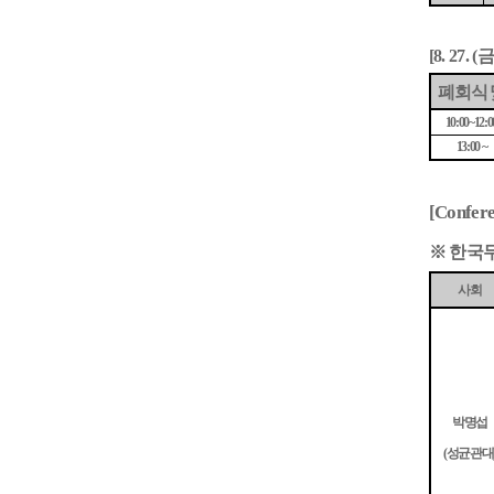
금
[8. 27. (
폐회식 
10:00~12:0
13:00 ~
[Confere
※
한국
사회
박명섭
성균관대
(