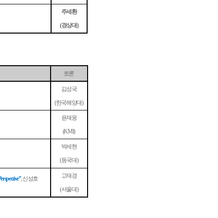
주세환
경상대
(
)
토론
김성국
한국해양대
(
)
윤재웅
(KMI)
박세현
동국대
(
)
고재경
신성호
erspective”
,
서울대
(
)