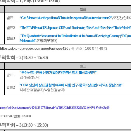
무역학회
–
1, Eng. (13:30 ~ 15:30)
발표
발표
모진진
인하
1
“Can Vietnam take the position of China in the exports of labor-intensive sectors?”
,
(
발표
2
“The FTA Effects of US-Japan on GDPs and Trade using “New” and “New New” Trade Models
"The Quantitative Assessment of the Reclassification of the Status of Developing Country (SDC)
발표
3
유정호
부경대
Melitz model"
,
(
)
https://skku-ict.webex.com/meet/qwwee426
/ 룸 번호 : 166 077 4973
:
무역학회
–
2(13:30 ~ 15:30)
발표
부산 신항
진해 신항 개발에 대한 마산항의 활성화 방안
“
·
”
발표
1
김라윤
경남대
(
)
생산에 상표권 침해 여부에 대한 연구
중국
상표법
제
조 중심으로
“OEM
-
<
>
57
”
발표
2
웨이젠숴
경남대
박영현
경남대
(
),
(
)
https://us02web.zoom.us/j/4741330778?pwd=WTlSUGhiR29EZ29kN2dyNVljSW9xZz09
암호
 133 0778 /
: 026000
무역학회
–
3(13:30 ~ 15:30)