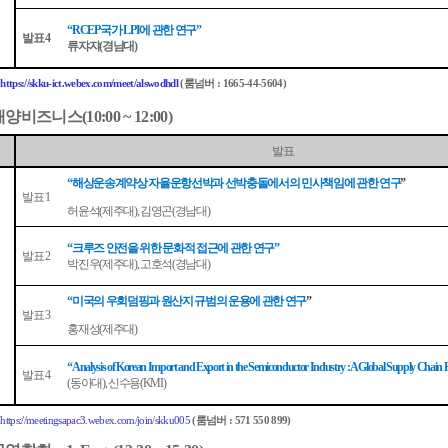
국가
에 관한 연구
“RCEP
LPI
”
발표
4
류쟈쟈
경남대
(
)
룸넘버
:
https://skku-ict.webex.com/meet/alswodhdl
(
: 1665-44-5604)
해양비즈니스
(10:00 ~ 12:00)
발표
해상운송계약상 자율운항선박과 선박충돌에서의 민사책임에 관한 연구
“
”
발표
1
허윤석
제주대
김영곤
경남대
(
),
(
)
크루즈 안전을 위한 문화적 접근에 관한 연구
“
”
발표
2
박진우
제주대
고호석
경남대
(
),
(
)
미국의 우회덤핑과 원산지 규범의 운용에 관한 연구
“
”
발표
3
홍재성
제주대
(
)
“Analysis of Korean Import and Export in the Semiconductor Industry : A Global Supply Chain P
발표
4
동아대
신수용
(
),
(KMI)
룸넘버
:
https://meetingsapac3.webex.com/join/skku005
(
: 571 550 899)