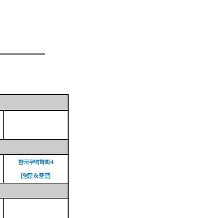
한국무역학회
-4
영문
중문
[
&
]