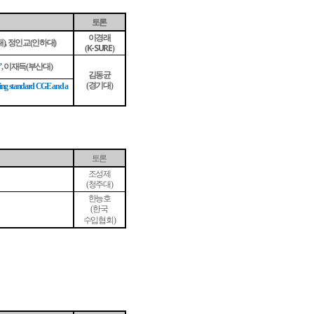
토론
이경래
대
정인교
인하대
),
(
)
K-SURE
(
)
이재득
부산대
”
,
(
)
김동균
경기대
(
)
 using standard CGE and a
토론
조성제
청주대
(
)
한능호
한국
(
수입협회
)