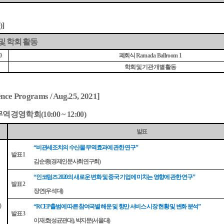
)]
및 학회 활동
폐회식
0
Ramada Ballroom 1
학회 및 기관 개별 활동
nce Programs / Aug.25, 2021]
무역경영학회
(10:00 ~ 12:00)
발표
비관세조치의 수산물 무역효과에 관한 연구
“
”
발표
1
김순종
경제인문사회연구회
(
)
인코텀즈
의 새로운 변화 및 중국 기업에 미치는 영향에 관한 연구
“
2020
”
발표
2
장연
우석대
(
)
)
출범에 따른 참여국별 해운 및 항만 서비스 시장 현황 및 변화 분석
“RCEP
”
발표
3
이재호
성균관대
박지문
서울대
(
),
(
)