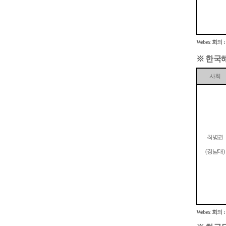
회의
Webex
※
한국
사회
최병권
경남대
(
)
회의
Webex