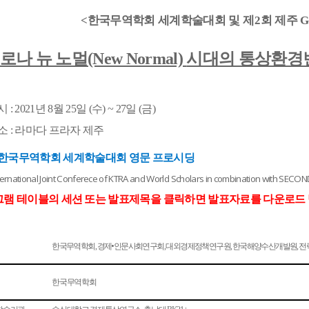
한국무역학회 세계학술대회 및 제
회 제주
<
2
G
로나 뉴 노멀
시대의 통상환경변
(New Normal)
시
년
월
일
수
일
금
: 2021
8
25
(
) ~ 27
(
)
소
라마다 프라자 제주
:
1 한국무역학회 세계학술대회 영문 프로시딩
ternational Joint Conferece of KTRA and World Scholars in combination with SECON
그램 테이블의 세션 또는 발표제목을 클릭하면 발표자료를 다운로드 
한국무역학회
경제
•
인문사회연구회
대외경제정책연구원
한국해양수산개발원
전
,
,
,
,
한국무역학회