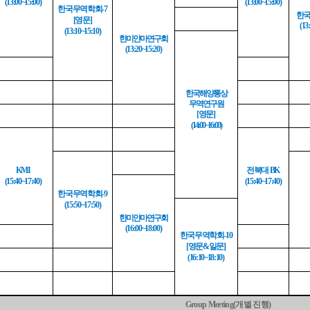
(13:00~15:00)
(13:00~15:00)
한국무역학회
-7
한
영문
[
]
(13
(13:10~15:10)
한미얀마연구회
(13:20~15:20)
한국해양통상
무역연구원
영문
[
]
(14:00~16:00)
전북대
KMI
BK
(15:40~17:40)
(15:40~17:40)
한국무역학회
-9
(15:50~17:50)
한미얀마연구회
(16:00~18:00)
한국무역학회
-10
영문
일문
[
&
]
(16:10~18:10)
개별 진행
Group Meeting(
)