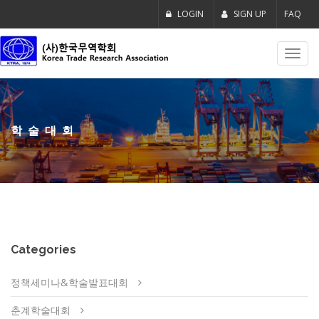
LOGIN
SIGN UP
FAQ
Toggl
navig
학술대회
Categories
정책세미나&학술발표대회
춘계학술대회