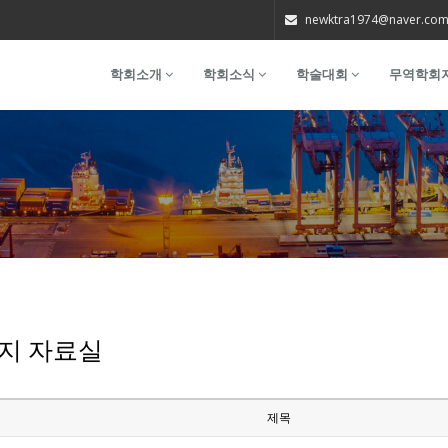
newktra1974@naver.co
학회소개
학회소식
학술대회
무역학회
지 자료실
제목