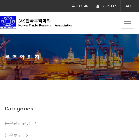
LOGIN
SIGN UP
FAQ
Toggl
navig
무역학회지
Categories
논문관리규정
논문투고