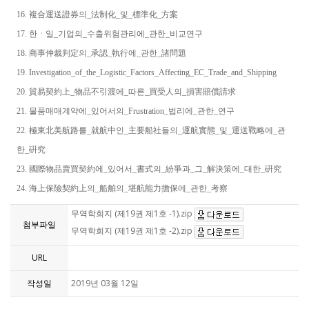
16. 複合運送證券의_法制化_및_標準化_方案
17. 한ㆍ일_기업의_수출위험관리에_관한_비교연구
18. 商事仲裁判定의_承認_執行에_관한_諸問題
19. Investigation_of_the_Logistic_Factors_Affecting_EC_Trade_and_Shipping
20. 貿易契約上_物品不引渡에_따른_買受人의_損害賠償請求
21. 물품매매계약에_있어서의_Frustration_법리에_관한_연구
22. 極東北美航路를_就航中인_主要船社들의_運航實態_및_運送戰略에_관
한_硏究
23. 國際物品賣買契約에_있어서_書式의_紛爭과_그_解決策에_대한_硏究
24. 海上保險契約上의_船舶의_堪航能力擔保에_관한_考察
무역학회지 (제19권 제1호 -1).zip
첨부파일
무역학회지 (제19권 제1호 -2).zip
URL
작성일
2019년 03월 12일