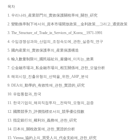
목차
1. 우리나라_産業部門의_實效保護關稅率에_關한_硏究
2. 變動換率制下에서의_資本市場開放政策__金利政策__그리고_通貨政策
3. The_Structure_of_Trade_in_Services_of_Korea__1971-1991
4. 수입경쟁성과와_산업의_조정속도에_관한_실증적_연구
5. 國內産業의_實效保護率의_産業保護構造
6. 輸入數量制限이_國民福祉와_雇傭에_미치는_效果
7. 公金融市場과_私金融市場의_相互關係에_관한_모델分析
8. 해외시장_진출유형의_선택을_위한_AHP_분석
9. DEA의_動學的_有效性에_관한_實證的_硏究
10. 유럽통합과_한국
11. 한국기업의_해외직접투자__전략적_모형의_검증
12. 國際競爭力_評價指標로서의_競爭優位指數
13. 指定銀行의_權利와_義務에_관한_硏究
14. 日本의_關稅政策에_관한_實證的分析
15. Vienna_協約上의_買受人의_代金支給에_관한_硏究