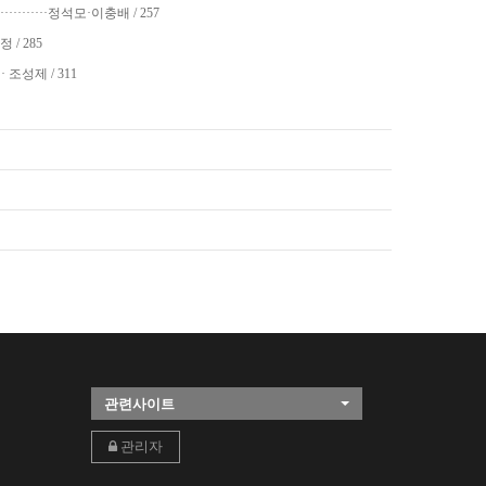
············정석모·이충배 / 257
/ 285
· 조성제 / 311
관련사이트
관리자