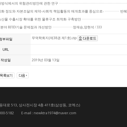
의 위험관리방안에 관한 연구 ···························································
 정도와 자본조달의 제약-사회적 책임활동의 매개효과를 중심으로- ············· 반혜정 
 수출시장 확대를 위한 물류구조 최적화 구축방안 ········································
 RFID기술 문제점과 개선방안 ··················정재승,양현석 / 333
무역학회지(제38권 제1호).zip
첨부파일
URL
작성일
2019년 03월 13일
대로 513, 상사전시장 4층 411호(삼성동, 코엑스)
182 E-mail : newktra1974@naver.com