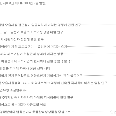
 제038권 제1호(2013년 2월 발행)
수출시장 접근성이 임금격차에 미치는 영향에 관한 연구··································
러 달성과 수출의 지속가능성을 위한 연구··················································
성립과정과 진전에 관한 연구 ···································································
 지원 프로그램이 수출성과에 미치는 효과···············································
트너십이 위험관리 성과에 미치는 영향··················································
이질성과 다국적기업의 현지화에 관한 종합적 분석 :
 자회사 성공·실패 사례 ····························································
의 전자무역활용도 영향요인과 기업성과에 관한 실증연구·······························
및 수출지원정책 그리고 해외네트워크 역량이 신속한 국제화에 미치는 영향 연구
- ··················································································
기업 해외자회사의 마케팅 지식창출에 관한 연구·········································
상으로 하는 제3자 자금조달 제도
법학분야의 新융합파생상품을 중심으로- ···································· 안건형