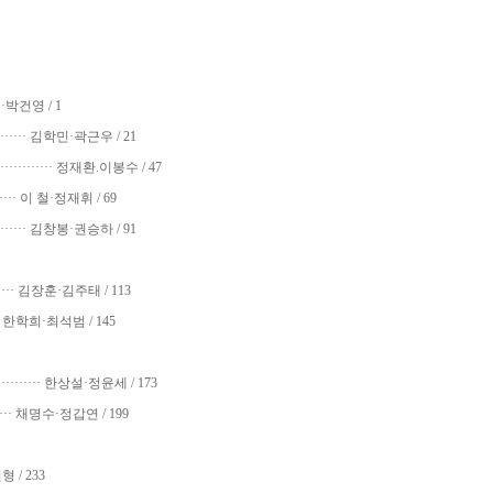
·박건영 / 1
······· 김학민·곽근우 / 21
·············· 정재환.이봉수 / 47
···· 이 철·정재휘 / 69
······· 김창봉·권승하 / 91
······ 김장훈·김주태 / 113
· 한학희·최석범 / 145
············· 한상설·정윤세 / 173
··· 채명수·정갑연 / 199
 / 233