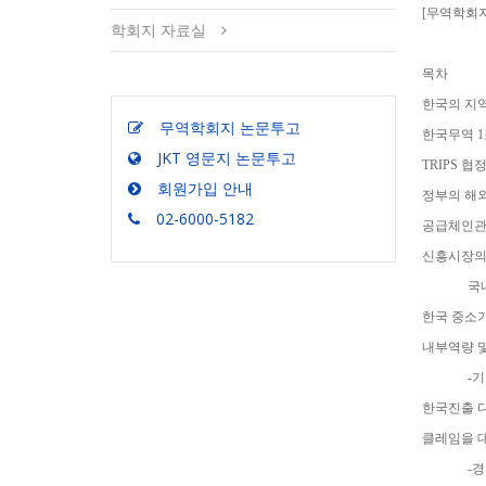
[무역학회지]
학회지 자료실
목차
한국의 지역별 
무역학회지 논문투고
한국무역 1조 달
JKT 영문지 논문투고
TRIPS 협정의 
회원가입 안내
정부의 해외마케팅
02-6000-5182
공급체인관리의 파
신흥시장의 
국내 진출 외국계
한국 중소기업
내부역량 
-기업유형 조절변수로
한국진출 다국적
클레임을 대
-경영학분야와 