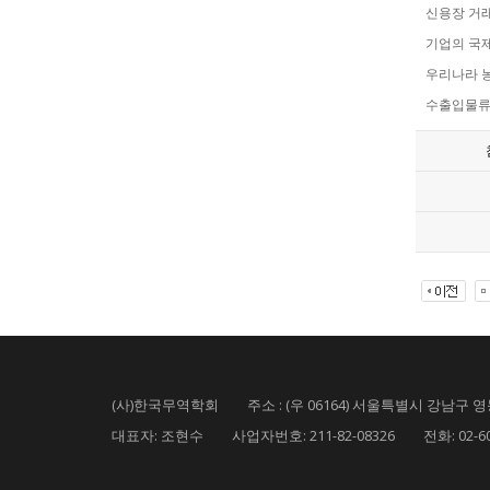
신용장 거래방식에서
기업의 국제화
우리나라 농산물
수출입물류분야
(사)한국무역학회 주소 : (우 06164) 서울특별시 강남구 영동
대표자: 조현수 사업자번호: 211-82-08326 전화: 02-6000-5