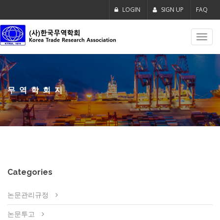
LOGIN
SIGN UP
FAQ
Toggl
navig
무역학회지
Categories
논문관리규정
논문투고