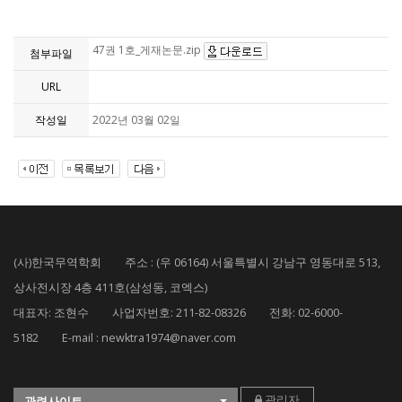
47권 1호_게재논문.zip
첨부파일
URL
작성일
2022년 03월 02일
(사)한국무역학회 주소 : (우 06164) 서울특별시 강남구 영동대로 513,
상사전시장 4층 411호(삼성동, 코엑스)
대표자: 조현수 사업자번호: 211-82-08326 전화: 02-6000-
5182 E-mail : newktra1974@naver.com
관리자
관련사이트