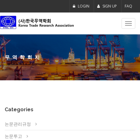
LOGIN
SIGN UP
FAQ
Toggl
navig
무역학회지
Categories
논문관리규정
논문투고