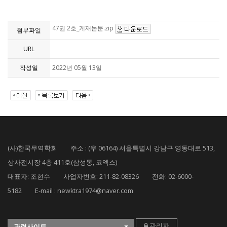
47권 2호_게재논문.zip
첨부파일
URL
작성일
2022년 05월 13일
(사)한국무역학회 주소 : (우 06164) 서울특별시 강남구 영동대로 513,
상사전시장 4층 411호(삼성동, 코엑스)
대표자: 조현수 사업자번호: 211-82-08326 전화: 02-6000-
5182 E-mail : newktra1974@naver.com
관리자
관련사이트