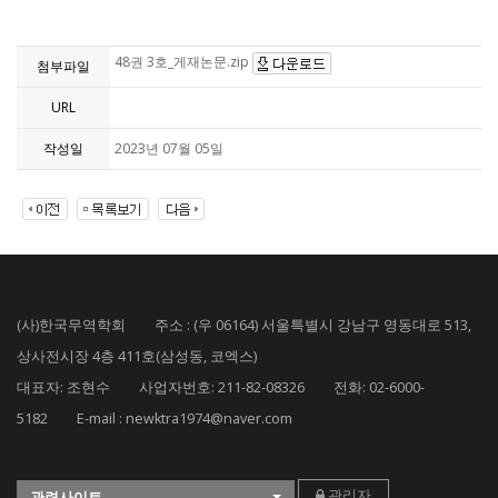
48권 3호_게재논문.zip
첨부파일
URL
작성일
2023년 07월 05일
(사)한국무역학회 주소 : (우 06164) 서울특별시 강남구 영동대로 513,
상사전시장 4층 411호(삼성동, 코엑스)
대표자: 조현수 사업자번호: 211-82-08326 전화: 02-6000-
5182 E-mail : newktra1974@naver.com
관리자
관련사이트