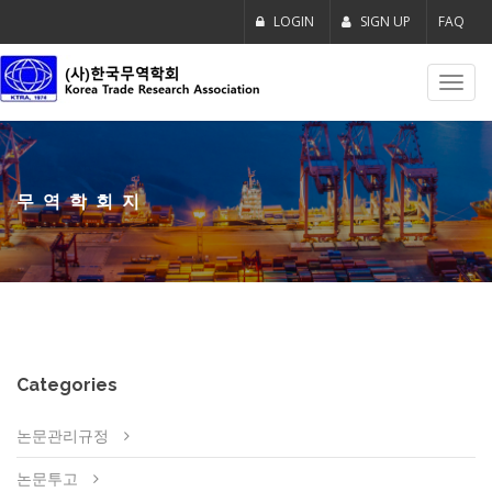
LOGIN
SIGN UP
FAQ
Toggl
navig
무역학회지
Categories
논문관리규정
논문투고