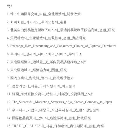
목차
1. 韓ㆍ中兩國修交에_따른_全北經濟의_開發政策
2. 화폐화된_리카아도_무역모형의_환율
3. 北美自由貿易協定體制下에서의_最適貿易規制手段協商에_관한_硏究
4. 貿易構造와_生産構造의_連繫性에_관한_實證硏究
5. Exchange_Rate_Uncertainty_and_Consumers_Choice_of_Optimal_Durability
6. 우리나라_경제의_서비스화와_서비스_무역구조
7. 東南亞經濟의_地域化_및_域內貿易誘發構造_分析
8. 東北亞地域의_經濟協力에_關한_硏究
9. 國內企業의_對北韓_進出과_南北經濟協力
10. 검증기법에_따른_구매력평가의_비교분석
11. 韓國_海外直接投資의_特性과_地域別_投資動因_分析
12. The_Successful_Marketing_Strategies_of_a_Korean_Company_in_Japan
13. 우리나라_기업의_대중국_직접투자실태_및_현지경영전략
14. 國際物品賣買에_있어서_危險移轉에_관한_比較硏究
15. TRADE_CLAUSES에_따른_保險者의_責任期間에_관한_考察