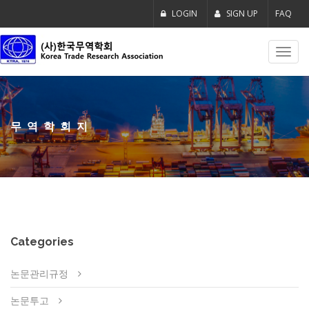
LOGIN
SIGN UP
FAQ
Toggl
navig
무역학회지
Categories
논문관리규정
논문투고