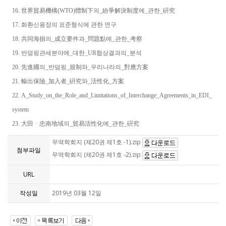
16. 世界貿易機構(WTO)體制下의_紛爭解決制度에_관한_硏究
17. 화환신용장의 표준형식에 관한 연구
18. 共同海損의_成立要件과_問題點에_관한_考察
19. 반덤핑관세분야에_대한_UR협상결과의_분석
20. 先進國의_반덤핑_規制와_우리나라의_對應方案
21. 輸出保險_加入者_硏究와_活性化_方案
22. A_Study_on_the_Role_and_Limitations_of_Interchange_Agreements_in_EDI_
system
23. 大田ㆍ忠南地域의_貿易活性化에_관한_硏究
무역학회지 (제20권 제1호 -1).zip
첨부파일
무역학회지 (제20권 제1호 -2).zip
URL
작성일
2019년 03월 12일