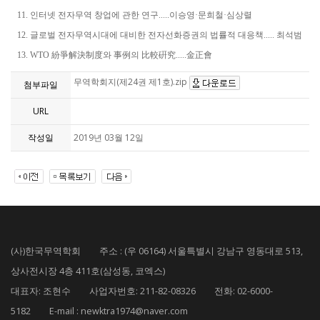
11. 인터넷 전자무역 창업에 관한 연구.....이승영·문희철·심상렬
12. 글로벌 전자무역시대에 대비한 전자선화증권의 법률적 대응책..... 최석범
13. WTO 紛爭解決制度와 事例의 比較硏究.....金正會
무역학회지(제24권 제1호).zip
첨부파일
URL
작성일
2019년 03월 12일
(사)한국무역학회 주소 : (우 06164) 서울특별시 강남구 영동대로 513,
상사전시장 4층 411호(삼성동, 코엑스)
대표자: 조현수 사업자번호: 211-82-08326 전화: 02-6000-
5182 E-mail : newktra1974@naver.com