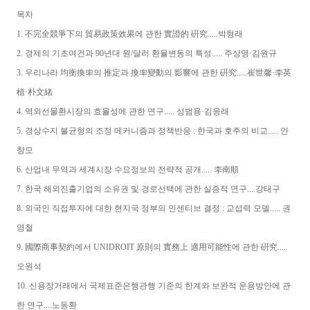
목차
1. 不完全競爭下의 貿易政策效果에 관한 實證的 硏究.....박형래
2. 경제의 기초여건과 90년대 원/달러 환율변동의 특성..... 주상영·김원규
3. 우리나라 均衡換率의 推定과 換率變動의 影響에 관한 硏究.....崔世馨·李英
植·朴文緒
4. 역외선물환시장의 효율성에 관한 연구..... 성범용·김응래
5. 경상수지 불균형의 조정 메커니즘과 정책반응 : 한국과 호주의 비교..... 안
창모
6. 산업내 무역과 세계시장 수요정보의 전략적 공개..... 李南順
7. 한국 해외진출기업의 소유권 및 경로선택에 관한 실증적 연구....강태구
8. 외국인 직접투자에 대한 현지국 정부의 인센티브 결정 : 교섭력 모델..... 권
영철
9. 國際商事契約에서 UNIDROIT 原則의 實務上 適用可能性에 관한 硏究.....
오원석
10. 신용장거래에서 국제표준은행관행 기준의 한계와 보완적 운용방안에 관
한 연구....노동환