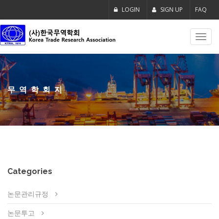
LOGIN
SIGN UP
FAQ
Toggl
navig
무역학회지
Categories
논문관리규정
논문투고