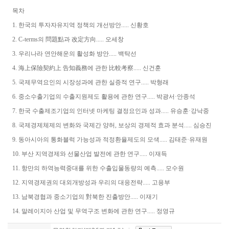
목차
1. 한국의 투자자유지역 정책의 개선방안..... 신황호
2. C-terms의 問題點과 改定方向..... 오세창
3. 우리나라 연안해운의 활성화 방안..... 백탁선
4. 海上保險契約上 告知義務에 관한 比較考察..... 신건훈
5. 국제무역요인의 시장성과에 관한 실증적 연구..... 박형래
6. 중소수출기업의 수출지원제도 활용에 관한 연구..... 박광서·안종석
7. 한국 수출제조기업의 인터넷 마케팅 결정요인과 성과..... 유승훈·강낙중
8. 국제경제체제의 변화와 국제간 양허, 보상의 경제적 효과 분석..... 심승진
9. 동아시아의 통화블럭 가능성과 적정환율제도의 모색..... 김태준·유재원
10. 부산 지역경제와 선물산업 발전에 관한 연구..... 이재득
11. 항만의 하역능력중대를 위한 수출입물동량의 예측..... 모수원
12. 지역경제권의 대외개방성과 우리의 대응전략..... 고용부
13. 남북경협과 중소기업의 對북한 진출방안..... 이재기
14. 말레이지아 산업 및 무역구조 변화에 관한 연구..... 정영규