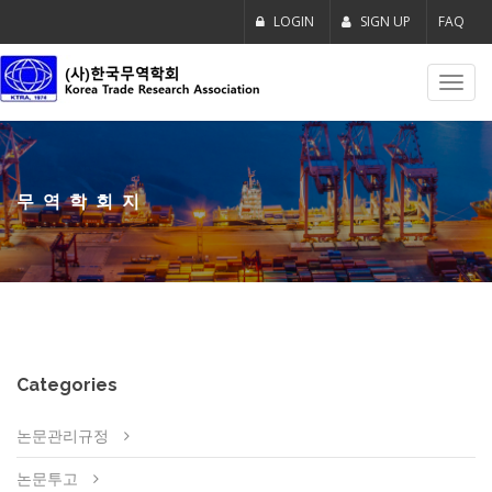
LOGIN
SIGN UP
FAQ
Toggl
navig
무역학회지
Categories
논문관리규정
논문투고