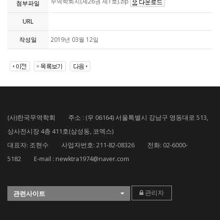
무역학회지(제26권 제1호).zip
첨부파일
URL
작성일
2019년 03월 12일
(사)한국무역학회 주소 : (우 06164) 서울특별시 강남구 영동대로 513,
상사전시장 4층 411호(삼성동, 코엑스)
대표자: 조현수 사업자번호: 211-82-08326 전화: 02-6000-
5182 E-mail : newktra1974@naver.com
관리자
관련사이트