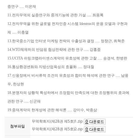
증연구 ..... 이은재
11.전자무역의 실증연구와 중개기능에 관한 가설 ..... 최용록
12.전자무역을 위한 글로벌 전자인증 시스템 Identrus의 운용 모델과 구현과
제 ..... 이충열
13.한국중소기업 인터넷 마케팅 전략의 수출성과 결정 ..... 정창근, 최혁준
14.WTO체제하의 반덤핑 협상전략에 관한 연구 ..... 강홍중
15.UCITA 쉬링크랩라이센스계약의 유효성에 관한 고찰 ..... 송경석, 한병완
16.통상환경변화와 지방산업육성의 효율화 ..... 정대철
17.신용장에서 비서류적 조건의 유효성과 합리적 해석에 관한 연구 ..... 남풍
우, 한상현
18.분쟁자의 상황적 특성하에서 조정합의 만족도에 대한 조정행위의 효과에
관한 연구 ..... 신군재
19.중재계약의 한계성에 관한 해석론 ..... 강이수, 박종삼
무역학회지(제28권 제5호)1.zip
첨부파일
무역학회지(제28권 제5호)2.zip