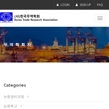
LOGIN
SIGN UP
FAQ
Toggl
navig
무역학회지
Categories
논문관리규정
논문투고