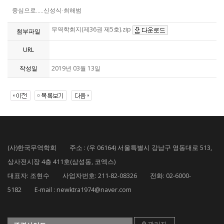
중심으로.....신성식·최해범
무역학회지(제36권 제5호).zip
첨부파일
URL
작성일
2019년 03월 13일
(사)한국무역학회 주소 : (우 06164) 서울특별시 강남구 영동대로 513,
상사전시장 4층 411호(삼성동, 코엑스)
대표자: 조현수 사업자번호: 211-82-08326 전화: 02-6000-
5182 E-mail : newktra1974@naver.com