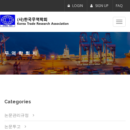
LOGIN
SIGN UP
FAQ
Toggl
navig
무역학회지
Categories
논문관리규정
논문투고