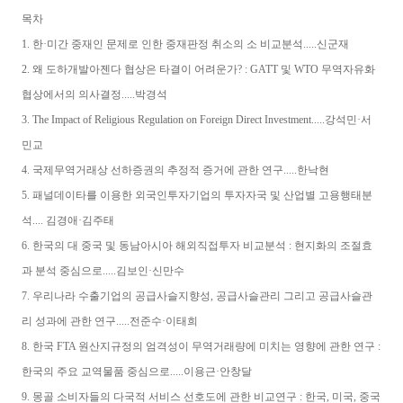
목차
1. 한·미간 중재인 문제로 인한 중재판정 취소의 소 비교분석.....신군재
2. 왜 도하개발아젠다 협상은 타결이 어려운가? : GATT 및 WTO 무역자유화
협상에서의 의사결정.....박경석
3. The Impact of Religious Regulation on Foreign Direct Investment.....강석민·서
민교
4. 국제무역거래상 선하증권의 추정적 증거에 관한 연구.....한낙현
5. 패널데이타를 이용한 외국인투자기업의 투자자국 및 산업별 고용행태분
석.... 김경애·김주태
6. 한국의 대 중국 및 동남아시아 해외직접투자 비교분석 : 현지화의 조절효
과 분석 중심으로.....김보인·신만수
7. 우리나라 수출기업의 공급사슬지향성, 공급사슬관리 그리고 공급사슬관
리 성과에 관한 연구.....전준수·이태희
8. 한국 FTA 원산지규정의 엄격성이 무역거래량에 미치는 영향에 관한 연구 :
한국의 주요 교역물품 중심으로.....이용근·안창달
9. 몽골 소비자들의 다국적 서비스 선호도에 관한 비교연구 : 한국, 미국, 중국