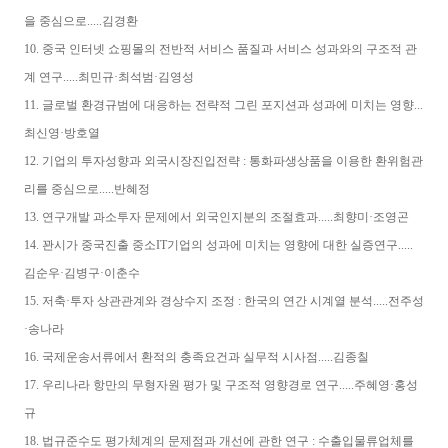
을 중심으로.....김경환
10. 중국 인터넷 쇼핑몰의 전반적 서비스 품질과 서비스 성과와의 구조적 관
계 연구.....최민규·최석범·김영성
11. 글로벌 환경규범에 대응하는 전략적 그린 포지션과 성과에 미치는 영향...
최신영·방호열
12. 기업의 투자성향과 외국시장진입전략 : 통화파생상품을 이용한 환위험관
리를 중심으로.....반혜정
13. 연구개발 과소투자 문제에서 외국인지분의 조절효과.....최향미·조영곤
14. 꽌시가 중국진출 중소IT기업의 성과에 미치는 영향에 대한 실증연구.....
김순우·김병구·이춘수
15. 저축·투자 상관관계와 경상수지 조정 : 한국의 연간 시계열 분석.....전주성
·송나라
16. 국제운송서류에서 환적의 충족요건과 실무적 시사점.....김종칠
17. 우리나라 항만의 무형자원 평가 및 구조적 영향경로 연구.....주혜영·홍성
규
18. 법규준수도 평가체계의 문제점과 개선에 관한 연구 : 수출입물류업체를