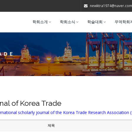
newktra1974@naver.co
학회소개
학회소식
학술대회
무역학회
ADE
nal of Korea Trade
rnational scholarly journal of the Korea Trade Research Association 
제목