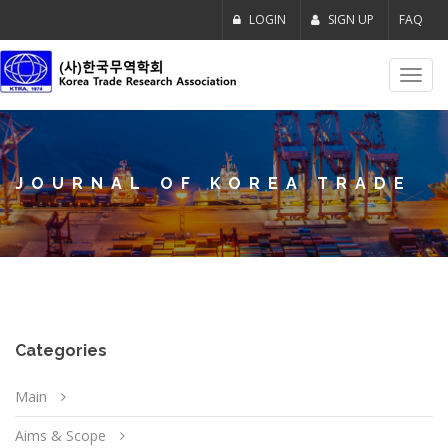
LOGIN
SIGN UP
FAQ
Toggl
navig
JOURNAL OF KOREA TRADE
Categories
Main
Aims & Scope