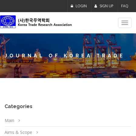
LOGIN
SIGN UP
FAQ
Toggl
navig
JOURNAL OF KOREA TRADE
Categories
Main
Aims & Scope