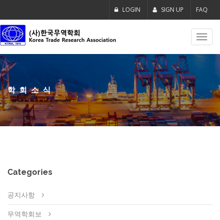
LOGIN
SIGN UP
FAQ
Toggl
navig
학회소식
Categories
공지사항
무역학회보