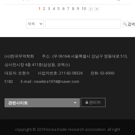
1
2
3
4
5
6
7
8
9
10
(사)한국무역학회 주소 : (우 06164) 서울특별시 강남구 영동대로 513,
상사전시장 4층 411호(삼성동, 코엑스)
대표자: 조현수 사업자번호: 211-82-08326 전화: 02-6000-
5182 E-mail : newktra1974@naver.com
관리자
관련사이트
copyright © 2019 korea trade research association. all right