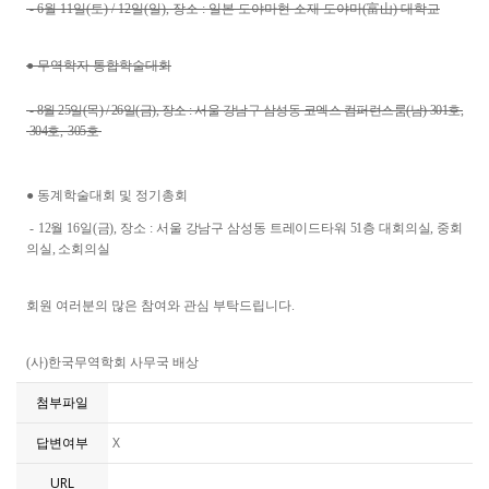
- 6월 11일(토) / 12일(일), 장소 : 일본 도야마현 소재 도야마(富山) 대학교
● 무역학자 통합학술대회
-
8월 25일(목) / 26일(금), 장소 : 서울 강남구 삼성동 코엑스 컴퍼런스룸(남) 301호,
304호, 305호
● 동계학술대회 및 정기총회
-
12월 16일(금), 장소 : 서울 강남구 삼성동 트레이드타워 51층 대회의실, 중회
의실, 소회의실
회원 여러분의 많은 참여와 관심 부탁드립니다.
(사)한국무역학회 사무국 배상
첨부파일
답변여부
X
URL