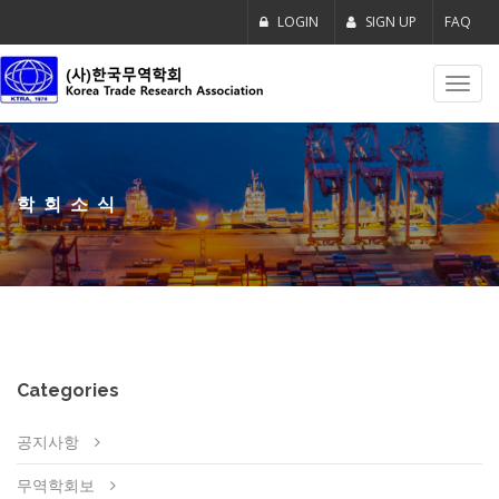
LOGIN
SIGN UP
FAQ
Toggl
navig
학회소식
Categories
공지사항
무역학회보