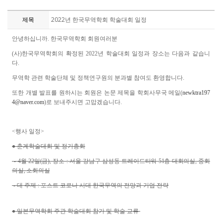
제목
2022년 한국무역학회 학술대회 일정
안녕하십니까. 한국무역학회 회원여러분
(사)한국무역학회의 확정된 2022년 학술대회 일정과 장소는 다음과 같습니
다.
무역학 관련 학술단체 및 정책연구원의 분과별 참여도 환영합니다.
또한 개별 발표를 원하시는 회원은 논문 제목을 학회사무국 메일(
newktra197
4@naver.com
)로 보내주시면 고맙겠습니다.
<행사 일정>
● 춘계학술대회 및 정기총회
- 4
월 22일(금), 장소 : 서울 강남구 삼성동 트레이드타워 51층 대회의실, 중회
의실, 소회의실
- 대 주제 : 포스트 코로나 시대 한국무역의 전망과 기업 전략
● 일본무역학회 주관 학술대회 참가 및 학술 교류