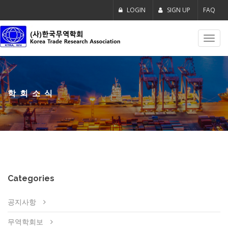
LOGIN
SIGN UP
FAQ
Toggl
navig
학회소식
Categories
공지사항
무역학회보