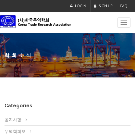
LOGIN
SIGN UP
FAQ
Toggl
navig
학회소식
Categories
공지사항
무역학회보