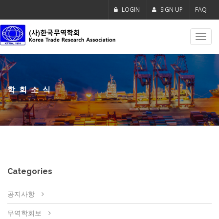
LOGIN
SIGN UP
FAQ
Toggl
navig
학회소식
Categories
공지사항
무역학회보