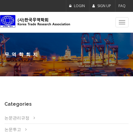
LOGIN
SIGN UP
FAQ
Toggl
navig
무역학회지
Categories
논문관리규정
논문투고