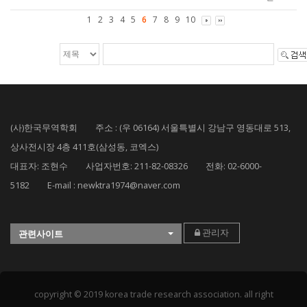
1
2
3
4
5
6
7
8
9
10
(사)한국무역학회 주소 : (우 06164) 서울특별시 강남구 영동대로 513,
상사전시장 4층 411호(삼성동, 코엑스)
대표자: 조현수 사업자번호: 211-82-08326 전화: 02-6000-
5182 E-mail : newktra1974@naver.com
관리자
관련사이트
copyright © 2019 korea trade research association. all right