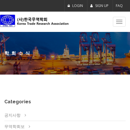
LOGIN
SIGN UP
FAQ
Toggl
navig
학회소식
Categories
공지사항
무역학회보