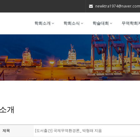
newktra1974@naver.co
학회소개
학회소식
학술대회
무역학회
소개
제목
[도서출간] 국제무역환경론_ 박형래 지음