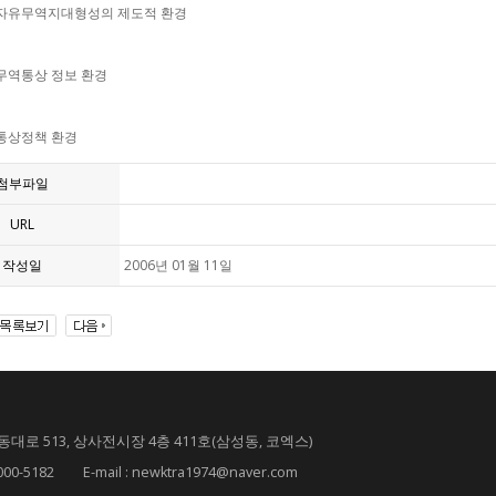
 자유무역지대형성의 제도적 환경
 무역통상 정보 환경
 통상정책 환경
첨부파일
URL
작성일
2006년 01월 11일
대로 513, 상사전시장 4층 411호(삼성동, 코엑스)
182 E-mail : newktra1974@naver.com