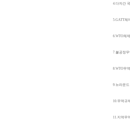
4.다자간
5.GATT
6.WTO체
7.불공정
8.WTO무
9.뉴라운
10.무역규
11.지역