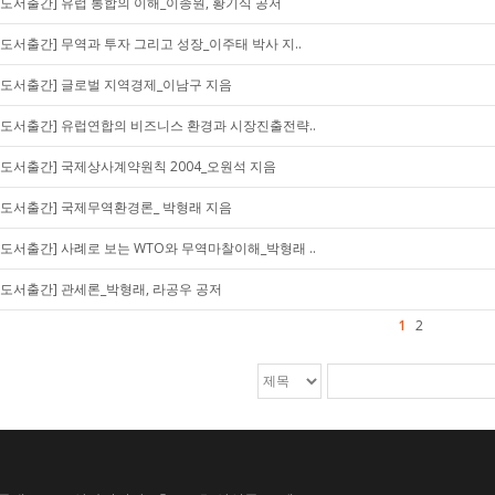
[도서출간] 유럽 통합의 이해_이종원, 황기식 공저
[도서출간] 무역과 투자 그리고 성장_이주태 박사 지..
[도서출간] 글로벌 지역경제_이남구 지음
[도서출간] 유럽연합의 비즈니스 환경과 시장진출전략..
[도서출간] 국제상사계약원칙 2004_오원석 지음
[도서출간] 국제무역환경론_ 박형래 지음
[도서출간] 사례로 보는 WTO와 무역마찰이해_박형래 ..
[도서출간] 관세론_박형래, 라공우 공저
1
2