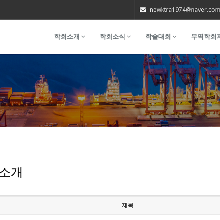
newktra1974@naver.co
학회소개
학회소식
학술대회
무역학회
소개
제목