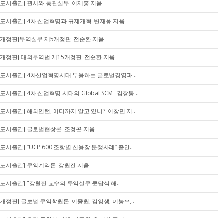
[도서출간] 관세와 통관실무_이제홍 지음
[도서출간] 4차 산업혁명과 규제개혁_변재웅 지음
[개정판]무역실무 제5개정판_전순환 지음
[개정판] 대외무역법 제15개정판_전순환 지음
[도서출간] 4차산업혁명시대 부응하는 글로벌경영과 ..
[도서출간] 4차 산업혁명 시대의 Global SCM_ 김창봉 ..
[도서출간] 해외인턴, 어디까지 알고 있니?_이창민 지..
[도서출간] 글로벌협상론_조정곤 지음
[도서출간] “UCP 600 조항별 신용장 분쟁사례” 출간..
[도서출간] 무역계약론_강원진 지음
[도서출간] "강원진 교수의 무역실무 문답식 해..
[개정판] 글로벌 무역학원론_이종원, 김영생, 이봉수,..