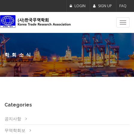
LOGIN
SIGN UP
FAQ
Toggl
navig
학회소식
Categories
공지사항
무역학회보