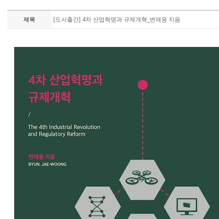
제목
[도서출간] 4차 산업혁명과 규제개혁_변재웅 지음