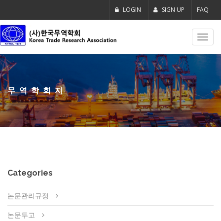
LOGIN
SIGN UP
FAQ
Toggl
navig
무역학회지
Categories
논문관리규정
논문투고