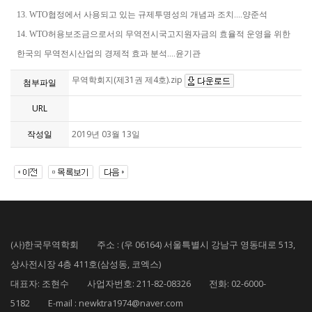
13. WTO협정에서 사용되고 있는 규제투명성의 개념과 조치....양준석
14. WTO허용보조금으로서의 무역전시국고지원자금의 효율적 운영을 위한
한국의 무역전시산업의 경제적 효과 분석....윤기관
무역학회지(제31권 제4호).zip
첨부파일
URL
작성일
2019년 03월 13일
(사)한국무역학회 주소 : (우 06164) 서울특별시 강남구 영동대로 513,
상사전시장 4층 411호(삼성동, 코엑스)
대표자: 조현수 사업자번호: 211-82-08326 전화: 02-6000-
5182 E-mail : newktra1974@naver.com