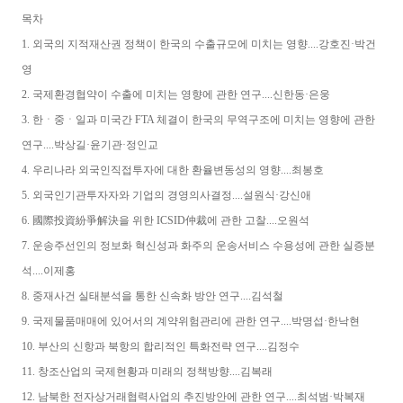
목차
1. 외국의 지적재산권 정책이 한국의 수출규모에 미치는 영향....강호진·박건
영
2. 국제환경협약이 수출에 미치는 영향에 관한 연구....신한동·은웅
3. 한ㆍ중ㆍ일과 미국간 FTA 체결이 한국의 무역구조에 미치는 영향에 관한
연구....박상길·윤기관·정인교
4. 우리나라 외국인직접투자에 대한 환율변동성의 영향....최봉호
5. 외국인기관투자자와 기업의 경영의사결정....설원식·강신애
6. 國際投資紛爭解決을 위한 ICSID仲裁에 관한 고찰....오원석
7. 운송주선인의 정보화 혁신성과 화주의 운송서비스 수용성에 관한 실증분
석....이제홍
8. 중재사건 실태분석을 통한 신속화 방안 연구....김석철
9. 국제물품매매에 있어서의 계약위험관리에 관한 연구....박명섭·한낙현
10. 부산의 신항과 북항의 합리적인 특화전략 연구....김정수
11. 창조산업의 국제현황과 미래의 정책방향....김복래
12. 남북한 전자상거래협력사업의 추진방안에 관한 연구....최석범·박복재