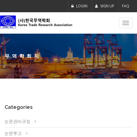
LOGIN
SIGN UP
FAQ
Toggl
navig
무역학회지
Categories
논문관리규정
논문투고