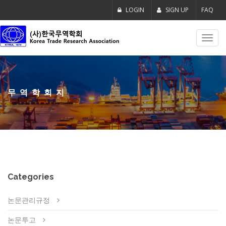
LOGIN
SIGN UP
FAQ
Toggl
navig
무역학회지
Categories
논문관리규정
논문투고