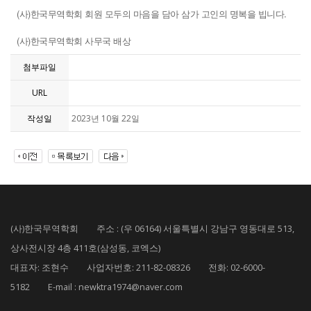
(사)한국무역학회 회원 모두의 마음을 담아 삼가 고인의 명복을 빕니다.
(
)
사
한국무역학회
사무국
배상
첨부파일
URL
작성일
2023년 10월 22일
(사)한국무역학회 주소 : (우 06164) 서울특별시 강남구 영동대로 513,
상사전시장 4층 411호(삼성동, 코엑스)
대표자: 조현수 사업자번호: 211-82-08326 전화: 02-6000-
5182 E-mail : newktra1974@naver.com