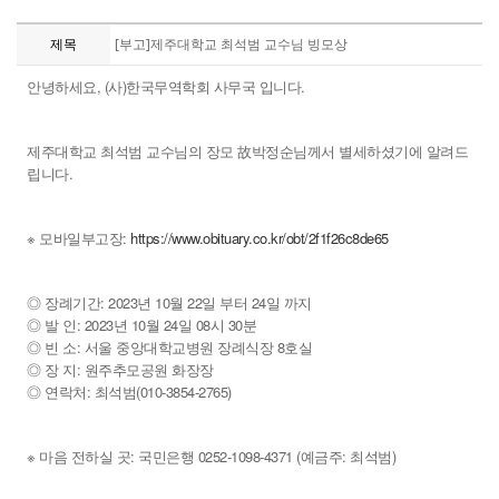
제목
[부고]제주대학교 최석범 교수님 빙모상
안녕하세요, (사)한국무역학회 사무국 입니다.
제주대학교 최석범 교수님의 장모 故박정순님께서 별세하셨기에 알려드
립니다.
※ 모바일부고장:
https://www.obituary.co.kr/obt/2f1f26c8de65
◎ 장례기간: 2023년 10월 22일 부터 24일 까지
◎ 발 인: 2023년 10월 24일 08시 30분
◎ 빈 소: 서울 중앙대학교병원 장례식장 8호실
◎ 장 지: 원주추모공원 화장장
◎ 연락처: 최석범(010-3854-2765)
※ 마음 전하실 곳: 국민은행 0252-1098-4371 (예금주: 최석범)