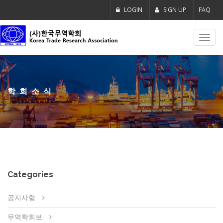
LOGIN
SIGN UP
FAQ
Toggl
navig
학회소식
Categories
공지사항
무역학회보